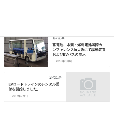
豊田自動織機様のオートモーティブ２０１７「第８回EV・HEV駆
動システム技術展」にてACモーター、コントローラーの導入事例
といて当社を紹介していただきました。
前の記事
蓄電池、水素・燃料電池国際カ
ンファレンスin大阪にて駆動装置
およびEVバスの展示
2016年9月6日
次の記事
EVロードトレインのレンタル受
付を開始しました。
2017年2月1日