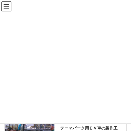
コ
ナ
株式会社ＥＶジャパン
ン
ビ
テ
ゲ
ン
ー
活動報告
ツ
シ
に
ョ
移
ン
HOME
活動報告
超小型ＥＶトラック発表
動
に
移
動
2013年5月1日
/ 最終更新日 :
2019年2月23日
evjapan-osaka
超小型ＥＶトラック発表
■2013年5月
超小型ＥＶトラック発表
前の記事
テーマパーク用ＥＶ車の製作工